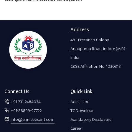
Address
48 - Precanco Colony,
Annapurna Road, Indore (M.P.) -
India
CBSE Affiliation No. 1030318
Connect Us
Quick Link
+91-731-2484034
Admission
+91-88899-97722
TC Download
info@anniebesant.co.in
Mandatory Disclosure
Career